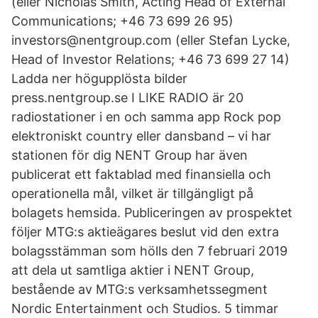
(eller Nicholas Smith, Acting Head of External
Communications; +46 73 699 26 95)
investors@nentgroup.com (eller Stefan Lycke,
Head of Investor Relations; +46 73 699 27 14)
Ladda ner högupplösta bilder
press.nentgroup.se I LIKE RADIO är 20
radiostationer i en och samma app Rock pop
elektroniskt country eller dansband – vi har
stationen för dig NENT Group har även
publicerat ett faktablad med finansiella och
operationella mål, vilket är tillgängligt på
bolagets hemsida. Publiceringen av prospektet
följer MTG:s aktieägares beslut vid den extra
bolagsstämman som hölls den 7 februari 2019
att dela ut samtliga aktier i NENT Group,
bestående av MTG:s verksamhetssegment
Nordic Entertainment och Studios. 5 timmar