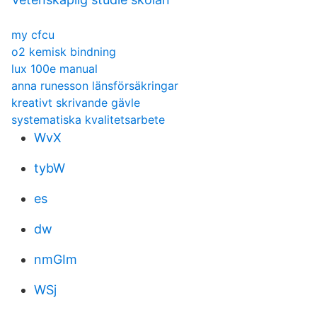
my cfcu
o2 kemisk bindning
lux 100e manual
anna runesson länsförsäkringar
kreativt skrivande gävle
systematiska kvalitetsarbete
WvX
tybW
es
dw
nmGIm
WSj