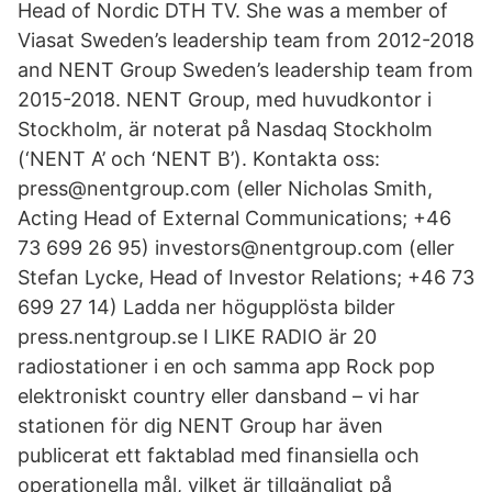
Head of Nordic DTH TV. She was a member of
Viasat Sweden’s leadership team from 2012-2018
and NENT Group Sweden’s leadership team from
2015-2018. NENT Group, med huvudkontor i
Stockholm, är noterat på Nasdaq Stockholm
(‘NENT A’ och ‘NENT B’). Kontakta oss:
press@nentgroup.com (eller Nicholas Smith,
Acting Head of External Communications; +46
73 699 26 95) investors@nentgroup.com (eller
Stefan Lycke, Head of Investor Relations; +46 73
699 27 14) Ladda ner högupplösta bilder
press.nentgroup.se I LIKE RADIO är 20
radiostationer i en och samma app Rock pop
elektroniskt country eller dansband – vi har
stationen för dig NENT Group har även
publicerat ett faktablad med finansiella och
operationella mål, vilket är tillgängligt på