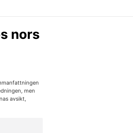
es nors
ammanfattningen
nledningen, men
nas avsikt,