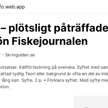
tfo.web.app
 – plötsligt påträffad
jön Fiskejournalen
 - Skrivguiden.se
lutsatser. Källförteckning på svenska. Syftet med s
fattad tydlig Teori eller bakgrund är ofta en del av i
 lång kan Syfte. 2 p. • Förklara syftet. Med syfte me
tion.