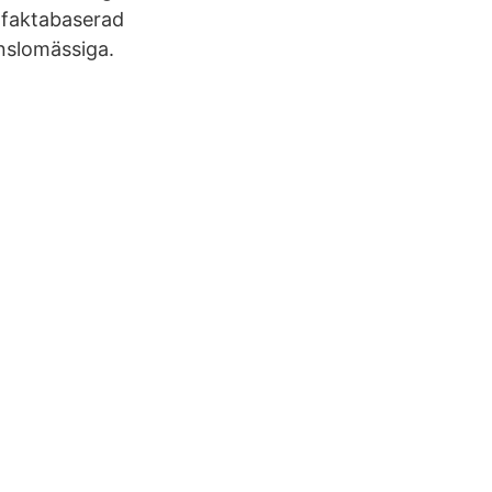
ch faktabaserad
änslomässiga.