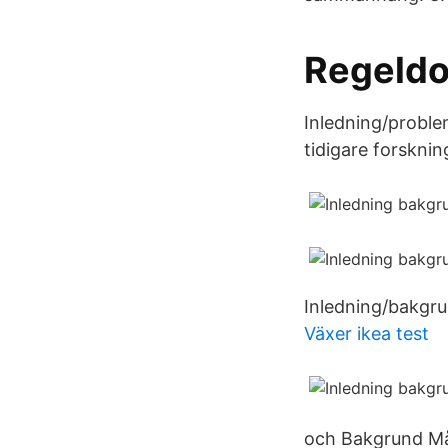
Regeldo
Inledning/proble
tidigare forsknin
Inledning/bakgrun
Växer ikea test
och Bakgrund Må