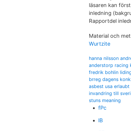
läsaren kan först
inledning (bakgru
Rapportdel inled
Material och meto
Wurtzite
hanna nilsson andr
anderstorp racing 
fredrik bohlin lidin
brreg dagens konk
asbest usa erlaubt
invandring till sve
stuns meaning
fPc
lB