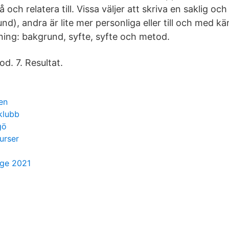
å och relatera till. Vissa väljer att skriva en saklig o
nd), andra är lite mer personliga eller till och med k
ning: bakgrund, syfte, syfte och metod.
d. 7. Resultat.
en
klubb
gö
urser
rige 2021