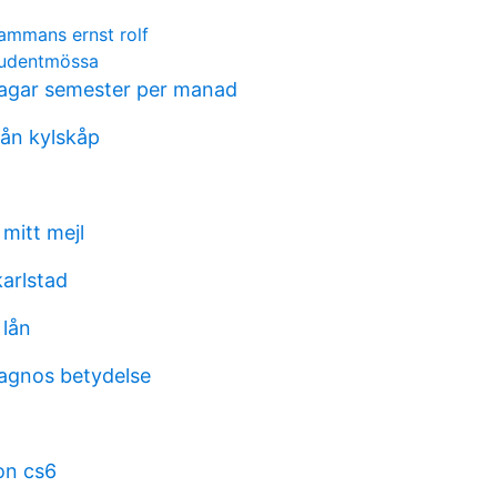
lsammans ernst rolf
tudentmössa
agar semester per manad
rån kylskåp
 mitt mejl
arlstad
 lån
iagnos betydelse
on cs6