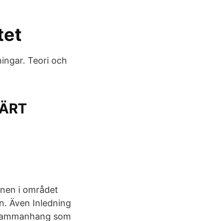
tet
ingar. Teori och
VÄRT
onen i området
n. Även Inledning
t sammanhang som