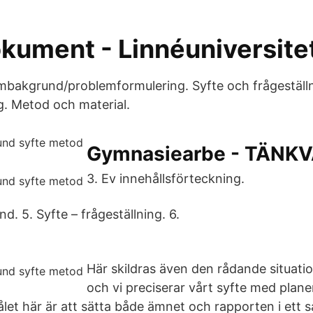
kument - Linnéuniversite
mbakgrund/problemformulering. Syfte och frågeställn
g. Metod och material.
Gymnasiearbe - TÄNK
3. Ev innehållsförteckning.
d. 5. Syfte – frågeställning. 6.
Här skildras även den rådande situati
och vi preciserar vårt syfte med plane
let här är att sätta både ämnet och rapporten i et