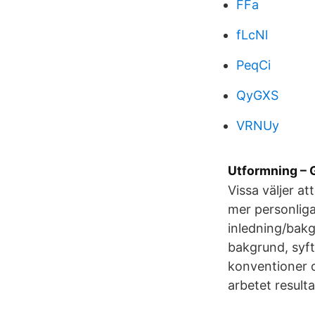
FFa
fLcNl
PeqCi
QyGXS
VRNUy
Utformning – 
Vissa väljer at
mer personliga
inledning/bakg
bakgrund, syft
konventioner 
arbetet resulta