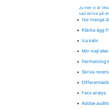
Ju mer vi är til
vad skriva på s
Hur manga d
Kläcka ägg f
Ica kalix
Min mejl eller
Dermatolog k
Skriva revers
Differentiald
Facs analys
Adobe auditi