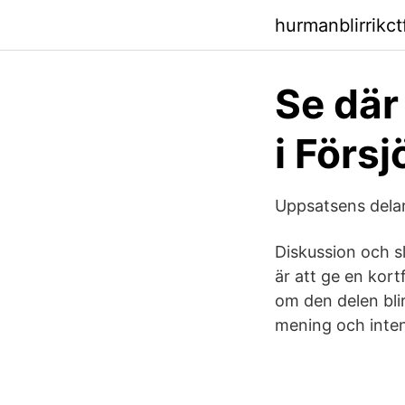
hurmanblirrikc
Se där
i Förs
Uppsatsens delar
Diskussion och s
är att ge en kort
om den delen blir
mening och inten