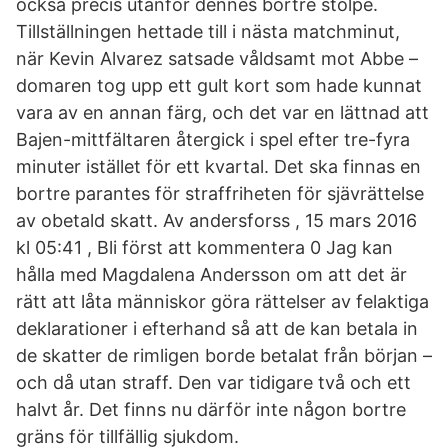
också precis utanför dennes bortre stolpe.
Tillställningen hettade till i nästa matchminut,
när Kevin Alvarez satsade våldsamt mot Abbe –
domaren tog upp ett gult kort som hade kunnat
vara av en annan färg, och det var en lättnad att
Bajen-mittfältaren återgick i spel efter tre-fyra
minuter istället för ett kvartal. Det ska finnas en
bortre parantes för straffriheten för sjävrättelse
av obetald skatt. Av andersforss , 15 mars 2016
kl 05:41 , Bli först att kommentera 0 Jag kan
hålla med Magdalena Andersson om att det är
rätt att låta människor göra rättelser av felaktiga
deklarationer i efterhand så att de kan betala in
de skatter de rimligen borde betalat från början –
och då utan straff. Den var tidigare två och ett
halvt år. Det finns nu därför inte någon bortre
gräns för tillfällig sjukdom.